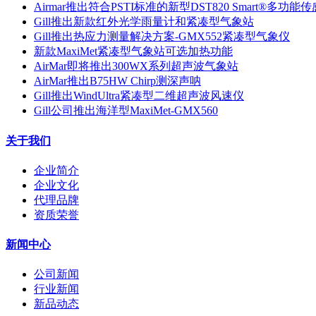
Airmar推出符合PSTI标准的新型DST820 Smart®多功能
Gill推出新款红外光学雨量计和紧凑型气象站
Gill推出热应力测量解决方案-GMX552紧凑型气象仪
新款MaxiMet紧凑型气象站可选加热功能
AirMar即将推出300WX系列超声波气象站
AirMar推出B75HW Chirp测深声呐
Gill推出WindUltra紧凑型二维超声波风速仪
Gill公司推出海洋型MaxiMet-GMX560
关于我们
企业简介
企业文化
代理品牌
资质荣誉
新闻中心
公司新闻
行业新闻
新品动态