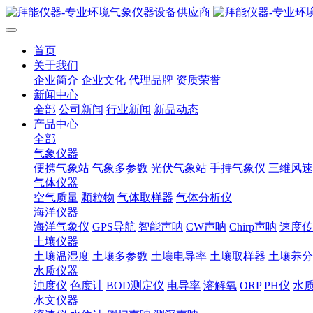
首页
关于我们
企业简介
企业文化
代理品牌
资质荣誉
新闻中心
全部
公司新闻
行业新闻
新品动态
产品中心
全部
气象仪器
便携气象站
气象多参数
光伏气象站
手持气象仪
三维风速
气体仪器
空气质量
颗粒物
气体取样器
气体分析仪
海洋仪器
海洋气象仪
GPS导航
智能声呐
CW声呐
Chirp声呐
速度传
土壤仪器
土壤温湿度
土壤多参数
土壤电导率
土壤取样器
土壤养分
水质仪器
浊度仪
色度计
BOD测定仪
电导率
溶解氧
ORP
PH仪
水
水文仪器