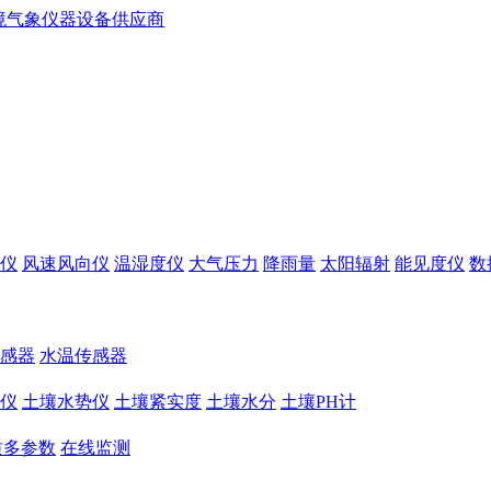
仪
风速风向仪
温湿度仪
大气压力
降雨量
太阳辐射
能见度仪
数
感器
水温传感器
仪
土壤水势仪
土壤紧实度
土壤水分
土壤PH计
质多参数
在线监测