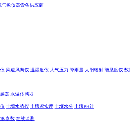
仪
风速风向仪
温湿度仪
大气压力
降雨量
太阳辐射
能见度仪
数
感器
水温传感器
仪
土壤水势仪
土壤紧实度
土壤水分
土壤PH计
质多参数
在线监测