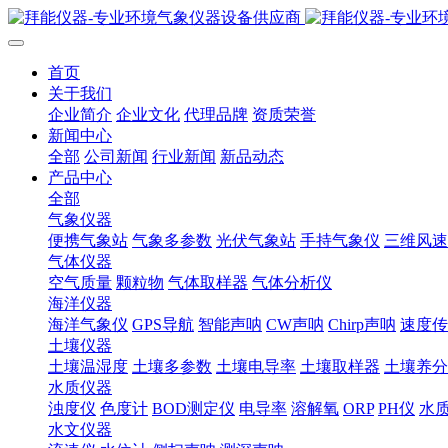
首页
关于我们
企业简介
企业文化
代理品牌
资质荣誉
新闻中心
全部
公司新闻
行业新闻
新品动态
产品中心
全部
气象仪器
便携气象站
气象多参数
光伏气象站
手持气象仪
三维风速
气体仪器
空气质量
颗粒物
气体取样器
气体分析仪
海洋仪器
海洋气象仪
GPS导航
智能声呐
CW声呐
Chirp声呐
速度传
土壤仪器
土壤温湿度
土壤多参数
土壤电导率
土壤取样器
土壤养分
水质仪器
浊度仪
色度计
BOD测定仪
电导率
溶解氧
ORP
PH仪
水
水文仪器