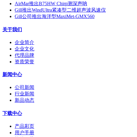
AirMar推出B75HW Chirp测深声呐
Gill推出WindUltra紧凑型二维超声波风速仪
Gill公司推出海洋型MaxiMet-GMX560
关于我们
企业简介
企业文化
代理品牌
资质荣誉
新闻中心
公司新闻
行业新闻
新品动态
下载中心
产品彩页
用户手册