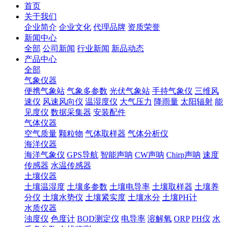
首页
关于我们
企业简介
企业文化
代理品牌
资质荣誉
新闻中心
全部
公司新闻
行业新闻
新品动态
产品中心
全部
气象仪器
便携气象站
气象多参数
光伏气象站
手持气象仪
三维风
速仪
风速风向仪
温湿度仪
大气压力
降雨量
太阳辐射
能
见度仪
数据采集器
安装配件
气体仪器
空气质量
颗粒物
气体取样器
气体分析仪
海洋仪器
海洋气象仪
GPS导航
智能声呐
CW声呐
Chirp声呐
速度
传感器
水温传感器
土壤仪器
土壤温湿度
土壤多参数
土壤电导率
土壤取样器
土壤养
分仪
土壤水势仪
土壤紧实度
土壤水分
土壤PH计
水质仪器
浊度仪
色度计
BOD测定仪
电导率
溶解氧
ORP
PH仪
水