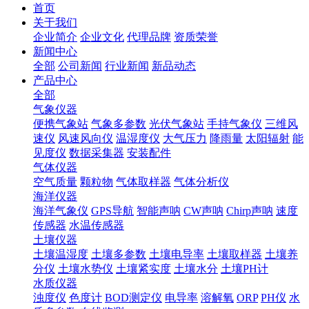
首页
关于我们
企业简介
企业文化
代理品牌
资质荣誉
新闻中心
全部
公司新闻
行业新闻
新品动态
产品中心
全部
气象仪器
便携气象站
气象多参数
光伏气象站
手持气象仪
三维风
速仪
风速风向仪
温湿度仪
大气压力
降雨量
太阳辐射
能
见度仪
数据采集器
安装配件
气体仪器
空气质量
颗粒物
气体取样器
气体分析仪
海洋仪器
海洋气象仪
GPS导航
智能声呐
CW声呐
Chirp声呐
速度
传感器
水温传感器
土壤仪器
土壤温湿度
土壤多参数
土壤电导率
土壤取样器
土壤养
分仪
土壤水势仪
土壤紧实度
土壤水分
土壤PH计
水质仪器
浊度仪
色度计
BOD测定仪
电导率
溶解氧
ORP
PH仪
水