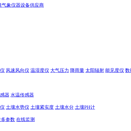
仪
风速风向仪
温湿度仪
大气压力
降雨量
太阳辐射
能见度仪
数
感器
水温传感器
仪
土壤水势仪
土壤紧实度
土壤水分
土壤PH计
质多参数
在线监测