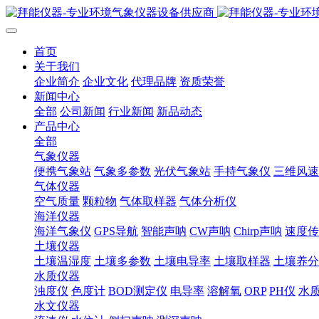
首页
关于我们
企业简介
企业文化
代理品牌
资质荣誉
新闻中心
全部
公司新闻
行业新闻
新品动态
产品中心
全部
气象仪器
便携气象站
气象多参数
光伏气象站
手持气象仪
三维风速
气体仪器
空气质量
颗粒物
气体取样器
气体分析仪
海洋仪器
海洋气象仪
GPS导航
智能声呐
CW声呐
Chirp声呐
速度传
土壤仪器
土壤温湿度
土壤多参数
土壤电导率
土壤取样器
土壤养分
水质仪器
浊度仪
色度计
BOD测定仪
电导率
溶解氧
ORP
PH仪
水
水文仪器