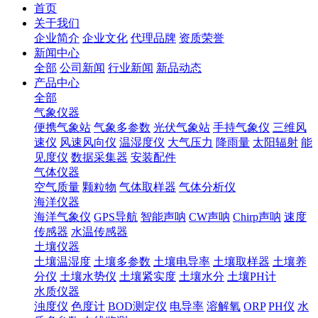
首页
关于我们
企业简介
企业文化
代理品牌
资质荣誉
新闻中心
全部
公司新闻
行业新闻
新品动态
产品中心
全部
气象仪器
便携气象站
气象多参数
光伏气象站
手持气象仪
三维风
速仪
风速风向仪
温湿度仪
大气压力
降雨量
太阳辐射
能
见度仪
数据采集器
安装配件
气体仪器
空气质量
颗粒物
气体取样器
气体分析仪
海洋仪器
海洋气象仪
GPS导航
智能声呐
CW声呐
Chirp声呐
速度
传感器
水温传感器
土壤仪器
土壤温湿度
土壤多参数
土壤电导率
土壤取样器
土壤养
分仪
土壤水势仪
土壤紧实度
土壤水分
土壤PH计
水质仪器
浊度仪
色度计
BOD测定仪
电导率
溶解氧
ORP
PH仪
水