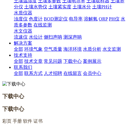
土壤温湿度
土壤多参数
土壤电导率
土壤取样器
土壤养
分仪
土壤水势仪
土壤紧实度
土壤水分
土壤PH计
水质仪器
浊度仪
色度计
BOD测定仪
电导率
溶解氧
ORP
PH仪
水
质多参数
在线监测
水文仪器
流速仪
水位计
侧扫声呐
测深声呐
解决方案
全部
环境气象
空气质量
海洋环境
水质分析
水文监测
技术支持
全部
技术文章
常见问题
下载中心
案例展示
联系我们
全部
联系方式
人才招聘
在线留言
会员中心
下载中心
下载中心
彩页 手册 软件 证书