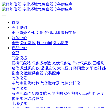
首页
关于我们
企业简介
企业文化
代理品牌
资质荣誉
新闻中心
全部
公司新闻
行业新闻
新品动态
产品中心
全部
气象仪器
便携气象站
气象多参数
光伏气象站
手持气象仪
三维风
速仪
风速风向仪
温湿度仪
大气压力
降雨量
太阳辐射
能
见度仪
数据采集器
安装配件
气体仪器
空气质量
颗粒物
气体取样器
气体分析仪
海洋仪器
海洋气象仪
GPS导航
智能声呐
CW声呐
Chirp声呐
速度
传感器
水温传感器
土壤仪器