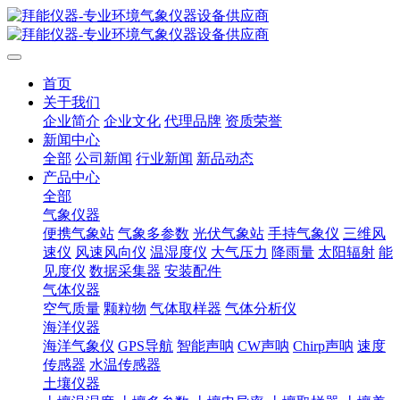
首页
关于我们
企业简介
企业文化
代理品牌
资质荣誉
新闻中心
全部
公司新闻
行业新闻
新品动态
产品中心
全部
气象仪器
便携气象站
气象多参数
光伏气象站
手持气象仪
三维风
速仪
风速风向仪
温湿度仪
大气压力
降雨量
太阳辐射
能
见度仪
数据采集器
安装配件
气体仪器
空气质量
颗粒物
气体取样器
气体分析仪
海洋仪器
海洋气象仪
GPS导航
智能声呐
CW声呐
Chirp声呐
速度
传感器
水温传感器
土壤仪器