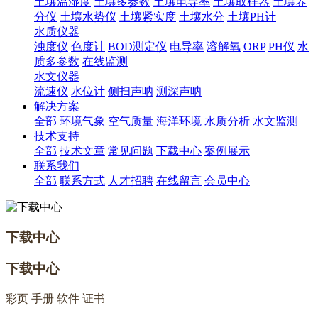
土壤温湿度
土壤多参数
土壤电导率
土壤取样器
土壤养
分仪
土壤水势仪
土壤紧实度
土壤水分
土壤PH计
水质仪器
浊度仪
色度计
BOD测定仪
电导率
溶解氧
ORP
PH仪
水
质多参数
在线监测
水文仪器
流速仪
水位计
侧扫声呐
测深声呐
解决方案
全部
环境气象
空气质量
海洋环境
水质分析
水文监测
技术支持
全部
技术文章
常见问题
下载中心
案例展示
联系我们
全部
联系方式
人才招聘
在线留言
会员中心
下载中心
下载中心
彩页 手册 软件 证书