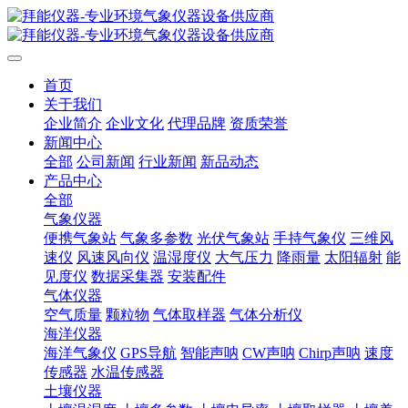
首页
关于我们
企业简介
企业文化
代理品牌
资质荣誉
新闻中心
全部
公司新闻
行业新闻
新品动态
产品中心
全部
气象仪器
便携气象站
气象多参数
光伏气象站
手持气象仪
三维风
速仪
风速风向仪
温湿度仪
大气压力
降雨量
太阳辐射
能
见度仪
数据采集器
安装配件
气体仪器
空气质量
颗粒物
气体取样器
气体分析仪
海洋仪器
海洋气象仪
GPS导航
智能声呐
CW声呐
Chirp声呐
速度
传感器
水温传感器
土壤仪器