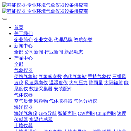
首页
关于我们
企业简介
企业文化
代理品牌
资质荣誉
新闻中心
全部
公司新闻
行业新闻
新品动态
产品中心
全部
气象仪器
便携气象站
气象多参数
光伏气象站
手持气象仪
三维风
速仪
风速风向仪
温湿度仪
大气压力
降雨量
太阳辐射
能
见度仪
数据采集器
安装配件
气体仪器
空气质量
颗粒物
气体取样器
气体分析仪
海洋仪器
海洋气象仪
GPS导航
智能声呐
CW声呐
Chirp声呐
速度
传感器
水温传感器
土壤仪器