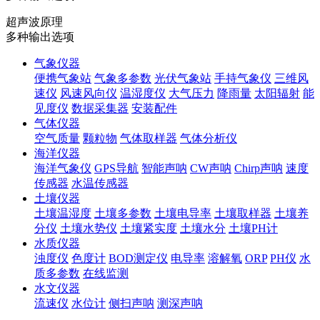
超声波原理
多种输出选项
气象仪器
便携气象站
气象多参数
光伏气象站
手持气象仪
三维风
速仪
风速风向仪
温湿度仪
大气压力
降雨量
太阳辐射
能
见度仪
数据采集器
安装配件
气体仪器
空气质量
颗粒物
气体取样器
气体分析仪
海洋仪器
海洋气象仪
GPS导航
智能声呐
CW声呐
Chirp声呐
速度
传感器
水温传感器
土壤仪器
土壤温湿度
土壤多参数
土壤电导率
土壤取样器
土壤养
分仪
土壤水势仪
土壤紧实度
土壤水分
土壤PH计
水质仪器
浊度仪
色度计
BOD测定仪
电导率
溶解氧
ORP
PH仪
水
质多参数
在线监测
水文仪器
流速仪
水位计
侧扫声呐
测深声呐