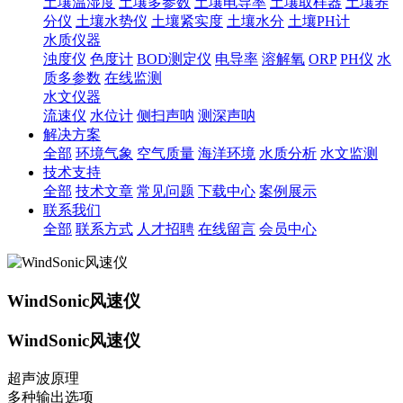
土壤温湿度
土壤多参数
土壤电导率
土壤取样器
土壤养
分仪
土壤水势仪
土壤紧实度
土壤水分
土壤PH计
水质仪器
浊度仪
色度计
BOD测定仪
电导率
溶解氧
ORP
PH仪
水
质多参数
在线监测
水文仪器
流速仪
水位计
侧扫声呐
测深声呐
解决方案
全部
环境气象
空气质量
海洋环境
水质分析
水文监测
技术支持
全部
技术文章
常见问题
下载中心
案例展示
联系我们
全部
联系方式
人才招聘
在线留言
会员中心
WindSonic风速仪
WindSonic风速仪
超声波原理
多种输出选项