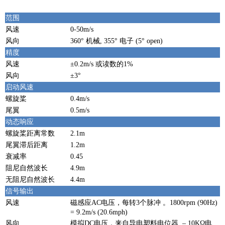
范围
风速
0-50m/s
风向
360° 机械, 355° 电子 (5° open)
精度
风速
±0.2m/s 或读数的1%
风向
±3°
启动风速
螺旋桨
0.4m/s
尾翼
0.5m/s
动态响应
螺旋桨距离常数
2.1m
尾翼滞后距离
1.2m
衰减率
0.45
阻尼自然波长
4.9m
无阻尼自然波长
4.4m
信号输出
风速
磁感应AC电压，每转3个脉冲 。1800rpm (90Hz)
= 9.2m/s (20.6mph)
风向
模拟DC电压，来自导电塑料电位器 – 10KΩ电