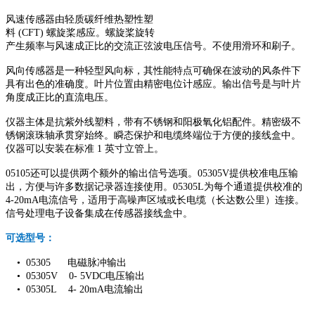
风速传感器由轻质碳纤维热塑性塑
料 (CFT) 螺旋桨感应。螺旋桨旋转
产生频率与风速成正比的交流正弦波电压信号。不使用滑环和刷子。
风向传感器是一种轻型风向标，其性能特点可确保在波动的风条件下
具有出色的准确度。叶片位置由精密电位计感应。输出信号是与叶片
角度成正比的直流电压。
仪器主体是抗紫外线塑料，带有不锈钢和阳极氧化铝配件。精密级不
锈钢滚珠轴承贯穿始终。瞬态保护和电缆终端位于方便的接线盒中。
仪器可以安装在标准 1 英寸立管上。
05105还可以提供两个额外的输出信号选项。05305V提供校准电压输
出，方便与许多数据记录器连接使用。05305L为每个通道提供校准的
4-20mA电流信号，适用于高噪声区域或长电缆（长达数公里）连接。
信号处理电子设备集成在传感器接线盒中。
可选型号：
• 05305 电磁脉冲输出
• 05305V 0- 5VDC电压输出
• 05305L 4- 20mA电流输出