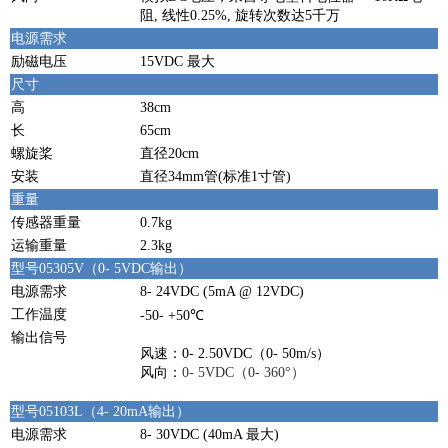
阻, 线性0.25%, 旋转次数达5千万
电源需求
励磁电压
15VDC 最大
尺寸
高
38cm
长
65cm
螺旋桨
直径20cm
安装
直径34mm管(标准1寸管)
重量
传感器重量
0.7kg
运输重量
2.3kg
型号05305V（0- 5VDC输出）
电源需求
8- 24VDC (5mA @ 12VDC)
工作温度
-50- +50℃
输出信号
风速：0- 2.50VDC（0- 50m/s）
风向：
0- 5VDC（0- 360°）
型号05103L（4- 20mA输出）
电源需求
8- 30VDC (40mA 最大)