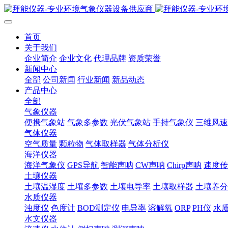
首页
关于我们
企业简介
企业文化
代理品牌
资质荣誉
新闻中心
全部
公司新闻
行业新闻
新品动态
产品中心
全部
气象仪器
便携气象站
气象多参数
光伏气象站
手持气象仪
三维风速
气体仪器
空气质量
颗粒物
气体取样器
气体分析仪
海洋仪器
海洋气象仪
GPS导航
智能声呐
CW声呐
Chirp声呐
速度传
土壤仪器
土壤温湿度
土壤多参数
土壤电导率
土壤取样器
土壤养分
水质仪器
浊度仪
色度计
BOD测定仪
电导率
溶解氧
ORP
PH仪
水
水文仪器