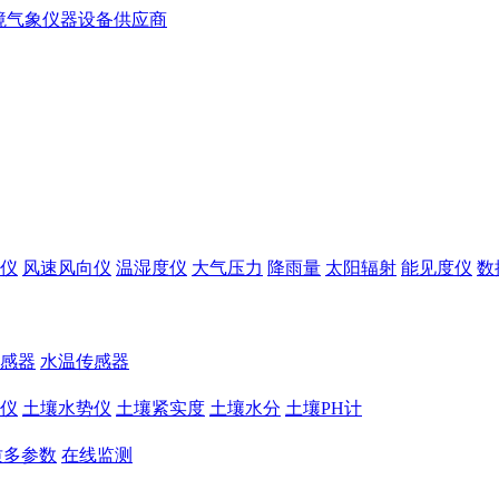
仪
风速风向仪
温湿度仪
大气压力
降雨量
太阳辐射
能见度仪
数
感器
水温传感器
仪
土壤水势仪
土壤紧实度
土壤水分
土壤PH计
质多参数
在线监测