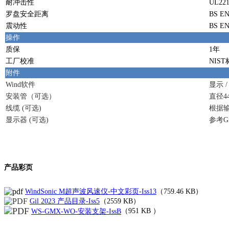
耐冲击性
UL2218
罗盘安全距离
BS EN 
震动性
BS EN
操作
质保
1年
工厂校准
NIS
附件
Wind软件
显示 
安装管（可选）
直径44.
线缆 (可选)
根据
显示器 (可选)
参考G
产品彩页
WindSonic M超声波风速仪-中文彩页-Iss13
（759.46 KB）
Gil 2023 产品目录-Iss5
（2559 KB）
WS-GMX-WO-安装支架-IssB
（951 KB ）