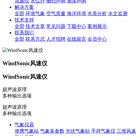
流速仪
水位计
侧扫声呐
测深声呐
解决方案
全部
环境气象
空气质量
海洋环境
水质分析
水文监测
技术支持
全部
技术文章
常见问题
下载中心
案例展示
联系我们
全部
联系方式
人才招聘
在线留言
会员中心
WindSonic风速仪
WindSonic风速仪
超声波原理
多种输出选项
超声波原理
多种输出选项
气象仪器
便携气象站
气象多参数
光伏气象站
手持气象仪
三维风速