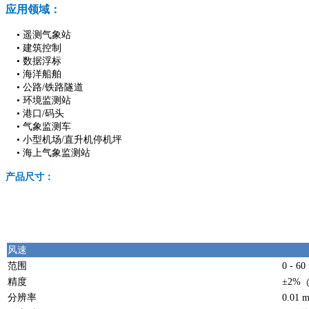
应用领域：
•
遥测气象站
•
建筑控制
•
数据浮标
•
海洋船舶
•
公路/铁路隧道
•
环境监测站
•
港口/码头
•
气象监测车
•
小型机场/直升机停机坪
•
海上气象监测站
产品尺寸：
风速
范围
0 - 60
精度
±2% 
分辨率
0.01 m