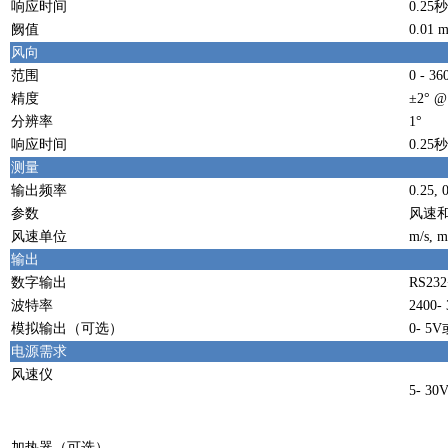
响应时间
0.25秒
阙值
0.01 m
风向
范围
0 - 
精度
±2° @
分辨率
1°
响应时间
0.25秒
测量
输出频率
0.25, 
参数
风速
风速单位
m/s, m
输出
数字输出
RS23
波特率
2400-
模拟输出（可选）
0- 5V
电源需求
风速仪
5- 3
加热器（可选）