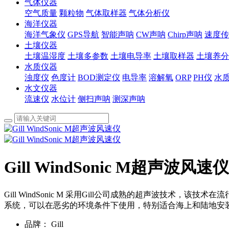
气体仪器
空气质量
颗粒物
气体取样器
气体分析仪
海洋仪器
海洋气象仪
GPS导航
智能声呐
CW声呐
Chirp声呐
速度传
土壤仪器
土壤温湿度
土壤多参数
土壤电导率
土壤取样器
土壤养分
水质仪器
浊度仪
色度计
BOD测定仪
电导率
溶解氧
ORP
PH仪
水
水文仪器
流速仪
水位计
侧扫声呐
测深声呐
Gill WindSonic M超声波风速仪
Gill WindSonic M 采用Gill公司成熟的超声波技术
系统，可以在恶劣的环境条件下使用，特别适合海上和陆地安装。 
品牌：
Gill