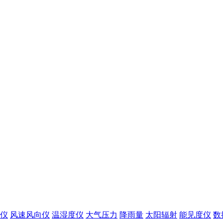
仪
风速风向仪
温湿度仪
大气压力
降雨量
太阳辐射
能见度仪
数