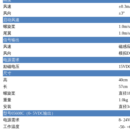
风速
±0.3
风向
±3°
启动风速
螺旋桨
1.0m/s
尾翼
1.0m/s
信号输出
风速
磁感应
风向
模拟D
电源需求
励磁电压
15VD
尺寸
高
40cm
长
57cm
螺旋桨
直径1
重量
1.0kg
安装
直径3
型号05608C（0- 5VDC输出）
电源需求
8- 24
工作温度
-50- 