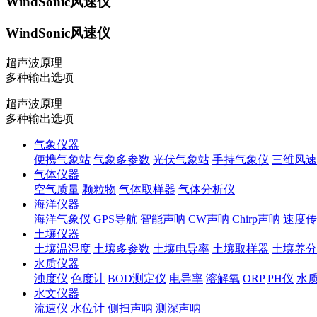
WindSonic风速仪
WindSonic风速仪
超声波原理
多种输出选项
超声波原理
多种输出选项
气象仪器
便携气象站
气象多参数
光伏气象站
手持气象仪
三维风速
气体仪器
空气质量
颗粒物
气体取样器
气体分析仪
海洋仪器
海洋气象仪
GPS导航
智能声呐
CW声呐
Chirp声呐
速度传
土壤仪器
土壤温湿度
土壤多参数
土壤电导率
土壤取样器
土壤养分
水质仪器
浊度仪
色度计
BOD测定仪
电导率
溶解氧
ORP
PH仪
水
水文仪器
流速仪
水位计
侧扫声呐
测深声呐