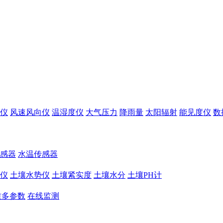
仪
风速风向仪
温湿度仪
大气压力
降雨量
太阳辐射
能见度仪
数
感器
水温传感器
仪
土壤水势仪
土壤紧实度
土壤水分
土壤PH计
质多参数
在线监测