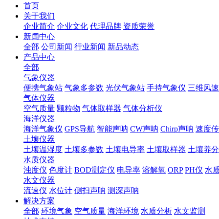
首页
关于我们
企业简介
企业文化
代理品牌
资质荣誉
新闻中心
全部
公司新闻
行业新闻
新品动态
产品中心
全部
气象仪器
便携气象站
气象多参数
光伏气象站
手持气象仪
三维风速
气体仪器
空气质量
颗粒物
气体取样器
气体分析仪
海洋仪器
海洋气象仪
GPS导航
智能声呐
CW声呐
Chirp声呐
速度传
土壤仪器
土壤温湿度
土壤多参数
土壤电导率
土壤取样器
土壤养分
水质仪器
浊度仪
色度计
BOD测定仪
电导率
溶解氧
ORP
PH仪
水
水文仪器
流速仪
水位计
侧扫声呐
测深声呐
解决方案
全部
环境气象
空气质量
海洋环境
水质分析
水文监测