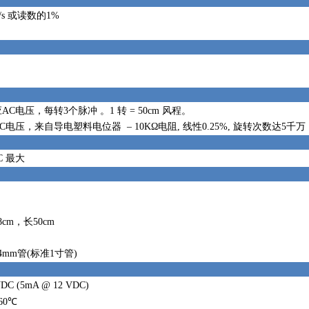
m/s 或读数的1%
AC电压，每转3个脉冲 。1 转 = 50cm 风程。
C电压，来自导电塑料电位器 – 10KΩ电阻, 线性0.25%, 旋转次数达5千万
C 最大
8cm，长50cm
4mm管(标准1寸管)
VDC (5mA @ 12 VDC)
+60℃