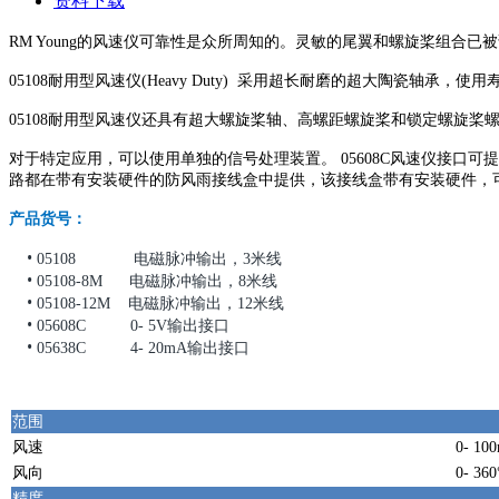
资料下载
RM Young的风速仪可靠性是众所周知的。灵敏的尾翼和螺旋桨组合已被证
05108耐用型风速仪(Heavy Duty) 采用超长耐磨的超大陶瓷
05108耐用型风速仪还具有超大螺旋桨轴、高螺距螺旋桨和锁定螺旋
对于特定应用，可以使用单独的信号处理装置。 05608C风速仪接口可提供
路都在带有安装硬件的防风雨接线盒中提供，该接线盒带有安装硬件，
产品货号：
•
05108 电磁脉冲输出，3米线
•
05108-8M 电磁脉冲输出，8米线
•
05108-12M 电磁脉冲输出，12米线
•
05608C 0- 5V输出接口
•
05638C 4- 20mA输出接口
范围
风速
0- 100
风向
0- 360
精度