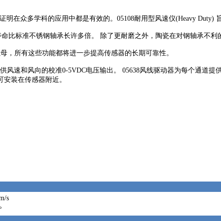
明在众多学科的应用中都是有效的。05108耐用型风速仪(Heavy Dut
轴承，使用寿命比标准不锈钢轴承长许多倍。 除了更耐磨之外，陶瓷在对钢轴承不
桨螺母，所有这些功能都将进一步提高传感器的长期可靠性。
风速和风向的校准0-5VDC电压输出。 05638风线驱动器为每个通道提供
可安装在传感器附近。
m/s
°