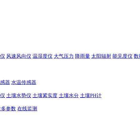
仪
风速风向仪
温湿度仪
大气压力
降雨量
太阳辐射
能见度仪
数
感器
水温传感器
仪
土壤水势仪
土壤紧实度
土壤水分
土壤PH计
质多参数
在线监测