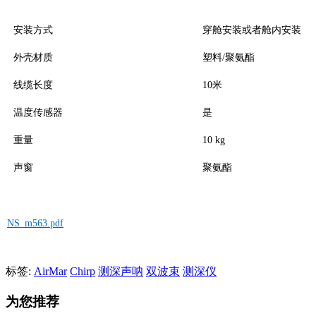
安装方式
穿舱安装或者舱内安装
外壳材质
塑料/聚氨酯
线缆长度
10米
温度传感器
是
重量
10 kg
声窗
聚氨酯
NS_m563.pdf
标签:
AirMar
Chirp
测深声呐
双波束
测深仪
为您推荐