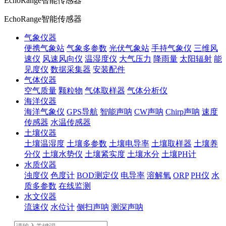
EchoRange智能传感器
EchoRange智能传感器
气象仪器
便携气象站
气象多参数
光伏气象站
手持气象仪
三维风
速仪
风速风向仪
温湿度仪
大气压力
降雨量
太阳辐射
能
见度仪
数据采集器
安装配件
气体仪器
空气质量
颗粒物
气体取样器
气体分析仪
海洋仪器
海洋气象仪
GPS导航
智能声呐
CW声呐
Chirp声呐
速度
传感器
水温传感器
土壤仪器
土壤温湿度
土壤多参数
土壤电导率
土壤取样器
土壤养
分仪
土壤水势仪
土壤紧实度
土壤水分
土壤PH计
水质仪器
浊度仪
色度计
BOD测定仪
电导率
溶解氧
ORP
PH仪
水
质多参数
在线监测
水文仪器
流速仪
水位计
侧扫声呐
测深声呐