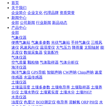
首页
关于我们
企业简介
企业文化
代理品牌
资质荣誉
新闻中心
全部
公司新闻
行业新闻
新品动态
产品中心
全部
气象仪器
便携气象站
气象多参数
光伏气象站
手持气象仪
三维风
速仪
风速风向仪
温湿度仪
大气压力
降雨量
太阳辐射
能
见度仪
数据采集器
安装配件
气体仪器
空气质量
颗粒物
气体取样器
气体分析仪
海洋仪器
海洋气象仪
GPS导航
智能声呐
CW声呐
Chirp声呐
速度
传感器
水温传感器
土壤仪器
土壤温湿度
土壤多参数
土壤电导率
土壤取样器
土壤养
分仪
土壤水势仪
土壤紧实度
土壤水分
土壤PH计
水质仪器
浊度仪
色度计
BOD测定仪
电导率
溶解氧
ORP
PH仪
水