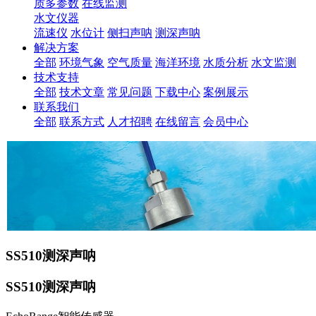
质多参数
在线监测
水文仪器
流速仪
水位计
侧扫声呐
测深声呐
解决方案
全部
环境气象
空气质量
海洋环境
水质分析
水文监测
技术支持
全部
技术文章
常见问题
下载中心
案例展示
联系我们
全部
联系方式
人才招聘
在线留言
会员中心
SS510测深声呐
SS510测深声呐