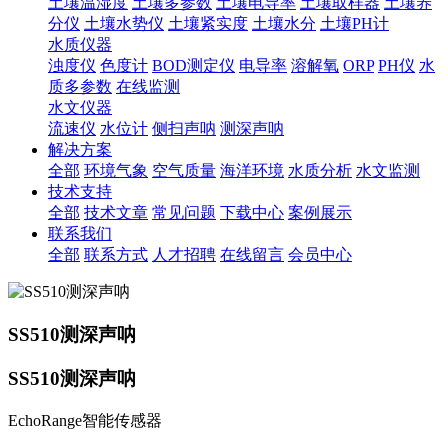
土壤温湿度
土壤多参数
土壤电导率
土壤取样器
土壤养
分仪
土壤水势仪
土壤紧实度
土壤水分
土壤PH计
水质仪器
浊度仪
色度计
BOD测定仪
电导率
溶解氧
ORP
PH仪
水
质多参数
在线监测
水文仪器
流速仪
水位计
侧扫声呐
测深声呐
解决方案
全部
环境气象
空气质量
海洋环境
水质分析
水文监测
技术支持
全部
技术文章
常见问题
下载中心
案例展示
联系我们
全部
联系方式
人才招聘
在线留言
会员中心
SS510测深声呐
SS510测深声呐
EchoRange智能传感器