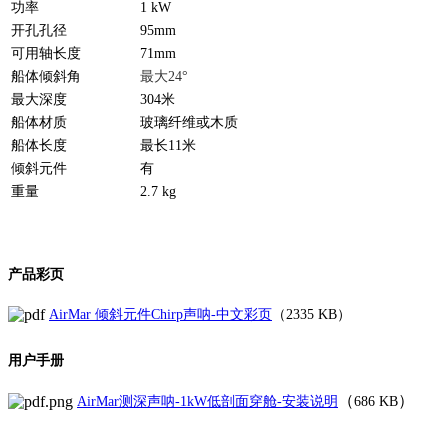
功率
1 kW
开孔孔径
95mm
可用轴长度
71mm
船体倾斜角
最大24°
最大深度
304米
船体材质
玻璃纤维或木质
船体长度
最长11米
倾斜元件
有
重量
2.7 kg
产品彩页
AirMar 倾斜元件Chirp声呐-中文彩页
（
2335 KB
）
用户手册
（
）
AirMar测深声呐-1kW低剖面穿舱-安装说明
686 KB