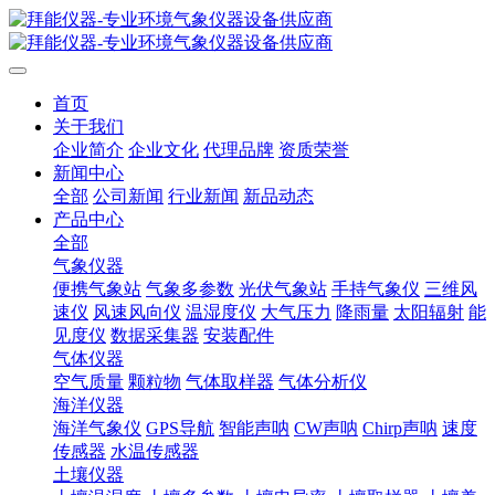
首页
关于我们
企业简介
企业文化
代理品牌
资质荣誉
新闻中心
全部
公司新闻
行业新闻
新品动态
产品中心
全部
气象仪器
便携气象站
气象多参数
光伏气象站
手持气象仪
三维风
速仪
风速风向仪
温湿度仪
大气压力
降雨量
太阳辐射
能
见度仪
数据采集器
安装配件
气体仪器
空气质量
颗粒物
气体取样器
气体分析仪
海洋仪器
海洋气象仪
GPS导航
智能声呐
CW声呐
Chirp声呐
速度
传感器
水温传感器
土壤仪器