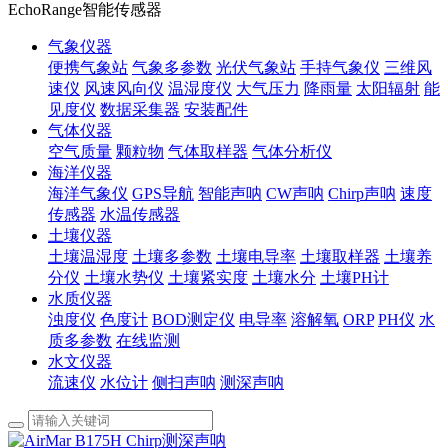
EchoRange智能传感器
气象仪器
便携气象站
气象多参数
光伏气象站
手持气象仪
三维风
速仪
风速风向仪
温湿度仪
大气压力
降雨量
太阳辐射
能
见度仪
数据采集器
安装配件
气体仪器
空气质量
颗粒物
气体取样器
气体分析仪
海洋仪器
海洋气象仪
GPS导航
智能声呐
CW声呐
Chirp声呐
速度
传感器
水温传感器
土壤仪器
土壤温湿度
土壤多参数
土壤电导率
土壤取样器
土壤养
分仪
土壤水势仪
土壤紧实度
土壤水分
土壤PH计
水质仪器
浊度仪
色度计
BOD测定仪
电导率
溶解氧
ORP
PH仪
水
质多参数
在线监测
水文仪器
流速仪
水位计
侧扫声呐
测深声呐