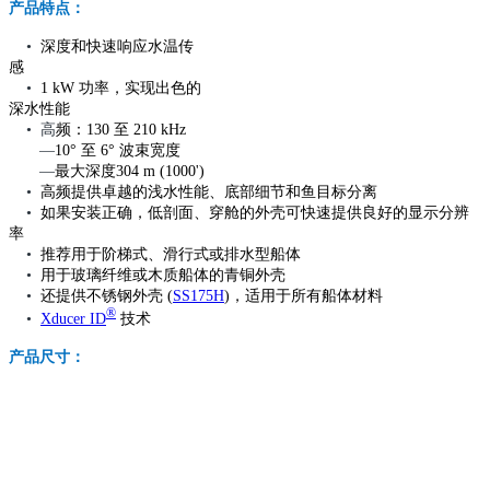
产品特点：
•
深度和快速响应水温传
感
•
1 kW 功率，实现出色的
深水性能
• 高
频：130 至 210 kHz
—
10° 至 6° 波束宽度
—
最大深度304 m (1000')
•
高频提供卓越的浅水性能、底部细节和鱼目标分离
•
如果安装正确，低剖面、穿舱的外壳可快速提供良好的显示分辨
率
•
推荐用于阶梯式、滑行式或排水型船体
•
用于玻璃纤维或木质船体的青铜外壳
•
还提供不锈钢外壳 (
SS175H
)，适用于所有船体材料
®
•
Xducer ID
技术
产品尺寸：