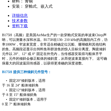
材料：
青铜
安装：
穿舱式、嵌入式
详细信息
技术参数
资料下载
B175H（高频）是美国AirMar生产的一款穿舱式安装的单波束Chirp声
呐，可以测量水深和水温。B175H在130- 210 kHz的高频段内工作，功
率1000W，
窄波束宽度，非常适合精确定位沉船、珊瑚礁和其他结构
的鱼。高频段还显示出饵料鱼和群游鱼的惊人目标分离度。
陶瓷倾斜
元件以 20°、12° 或 0° 固定在外壳内，当传感器安装得与船体齐平
时，元件的倾斜会修正船体的倾斜度，从而使波束直接向下。 这可确
保最大的回波返回传感器，以获得更准确的深度读数。
B175H 提供三种倾斜元件型号：
•
固定20°倾斜版本，适用
于 16 至 24° 船体倾斜角
•
固定12°倾斜版本，适用
于 8 至 15° 船体倾斜角
• 固定
0°倾斜版本，适用于
0 至 7° 船体倾斜角