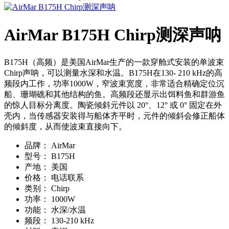
AirMar B175H Chirp测深声呐
B175H（高频）是美国AirMar生产的一款穿舱式安装的单波束
Chirp声呐，可以测量水深和水温。B175H在130- 210 kHz的高
频段内工作，功率1000W，窄波束宽度，非常适合精确定位沉
船、珊瑚礁和其他结构的鱼。高频段还显示出饵料鱼和群游鱼
的惊人目标分离度。陶瓷倾斜元件以 20°、12° 或 0° 固定在外
壳内，当传感器安装得与船体齐平时，元件的倾斜会修正船体
的倾斜度，从而使波束直接向下。
品牌：
AirMar
型号：
B175H
产地：
美国
价格：
电话联系
类别：
Chirp
功率：
1000W
功能：
水深/水温
频段：
130-210 kHz