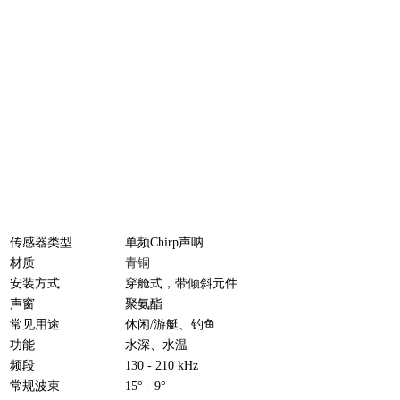
传感器类型
单频Chirp声呐
材质
青铜
安装方式
穿舱式，带倾斜元件
声窗
聚氨酯
常见用途
休闲/游艇、钓鱼
功能
水深、水温
频段
130 - 210 kHz
常规波束
15° - 9°