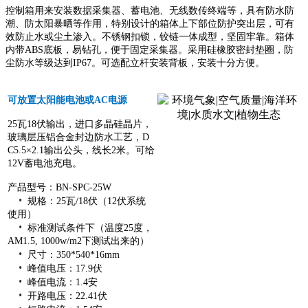
控制箱用来安装数据采集器、蓄电池、无线数传终端等，具有防水防
潮、防太阳暴晒等作用，特别设计的箱体上下部位防护突出层，可有
效防止水或尘土渗入。不锈钢扣锁，铰链一体成型，坚固牢靠。箱体
内带ABS底板，易钻孔，便于固定采集器。采用硅橡胶密封垫圈，防
尘防水等级达到IP67。可选配立杆安装背板，安装十分方便。
可放置太阳能电池或AC电源
25瓦18伏输出，进口多晶硅晶片，
玻璃层压铝合金封边防水工艺，D
C5.5×2.1输出公头，线长2米。可给
12V蓄电池充电。
产品型号：BN-SPC-25W
•
规格：25瓦/18伏（12伏系统
使用）
•
标准测试条件下（温度25度，
AM1.5, 1000w/m2下测试出来的）
•
尺寸：350*540*16mm
•
峰值电压：17.9伏
•
峰值电流：1.4安
•
开路电压：22.41伏