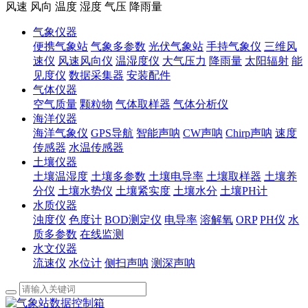
风速 风向 温度 湿度 气压 降雨量
气象仪器
便携气象站
气象多参数
光伏气象站
手持气象仪
三维风
速仪
风速风向仪
温湿度仪
大气压力
降雨量
太阳辐射
能
见度仪
数据采集器
安装配件
气体仪器
空气质量
颗粒物
气体取样器
气体分析仪
海洋仪器
海洋气象仪
GPS导航
智能声呐
CW声呐
Chirp声呐
速度
传感器
水温传感器
土壤仪器
土壤温湿度
土壤多参数
土壤电导率
土壤取样器
土壤养
分仪
土壤水势仪
土壤紧实度
土壤水分
土壤PH计
水质仪器
浊度仪
色度计
BOD测定仪
电导率
溶解氧
ORP
PH仪
水
质多参数
在线监测
水文仪器
流速仪
水位计
侧扫声呐
测深声呐