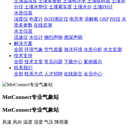
土壤温湿度
土壤多参数
土壤电导率
土壤取样器
土壤养
分仪
土壤水势仪
土壤紧实度
土壤水分
土壤PH计
水质仪器
浊度仪
色度计
BOD测定仪
电导率
溶解氧
ORP
PH仪
水
质多参数
在线监测
水文仪器
流速仪
水位计
侧扫声呐
测深声呐
解决方案
全部
环境气象
空气质量
海洋环境
水质分析
水文监测
技术支持
全部
技术文章
常见问题
下载中心
案例展示
联系我们
全部
联系方式
人才招聘
在线留言
会员中心
MetConnect专业气象站
MetConnect专业气象站
风速 风向 温度 湿度 气压 降雨量