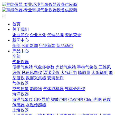
首页
关于我们
企业简介
企业文化
代理品牌
资质荣誉
新闻中心
全部
公司新闻
行业新闻
新品动态
产品中心
全部
气象仪器
便携气象站
气象多参数
光伏气象站
手持气象仪
三维风
速仪
风速风向仪
温湿度仪
大气压力
降雨量
太阳辐射
能
见度仪
数据采集器
安装配件
气体仪器
空气质量
颗粒物
气体取样器
气体分析仪
海洋仪器
海洋气象仪
GPS导航
智能声呐
CW声呐
Chirp声呐
速度
传感器
水温传感器
土壤仪器