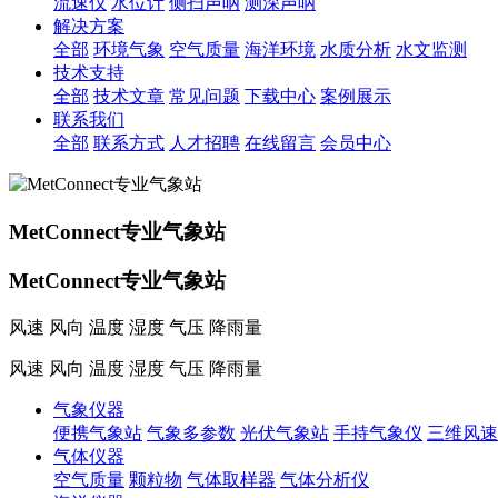
流速仪
水位计
侧扫声呐
测深声呐
解决方案
全部
环境气象
空气质量
海洋环境
水质分析
水文监测
技术支持
全部
技术文章
常见问题
下载中心
案例展示
联系我们
全部
联系方式
人才招聘
在线留言
会员中心
MetConnect专业气象站
MetConnect专业气象站
风速 风向 温度 湿度 气压 降雨量
风速 风向 温度 湿度 气压 降雨量
气象仪器
便携气象站
气象多参数
光伏气象站
手持气象仪
三维风速
气体仪器
空气质量
颗粒物
气体取样器
气体分析仪