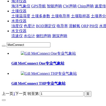
海洋仪器
海洋气象仪
GPS导航
智能声呐
CW声呐
Chirp声呐
速度传
土壤仪器
土壤温湿度
土壤多参数
土壤电导率
土壤取样器
土壤养分
水质仪器
浊度仪
色度计
BOD测定仪
电导率
溶解氧
ORP
PH仪
水
水文仪器
流速仪
水位计
侧扫声呐
测深声呐
Gill MetConnect One专业气象站
Gill MetConnect THP专业气象站
上一页
1
下一页
转至第