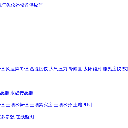
仪
风速风向仪
温湿度仪
大气压力
降雨量
太阳辐射
能见度仪
数
感器
水温传感器
仪
土壤水势仪
土壤紧实度
土壤水分
土壤PH计
质多参数
在线监测