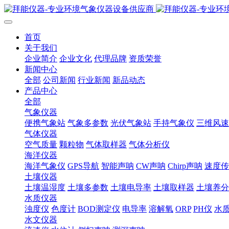
首页
关于我们
企业简介
企业文化
代理品牌
资质荣誉
新闻中心
全部
公司新闻
行业新闻
新品动态
产品中心
全部
气象仪器
便携气象站
气象多参数
光伏气象站
手持气象仪
三维风速
气体仪器
空气质量
颗粒物
气体取样器
气体分析仪
海洋仪器
海洋气象仪
GPS导航
智能声呐
CW声呐
Chirp声呐
速度传
土壤仪器
土壤温湿度
土壤多参数
土壤电导率
土壤取样器
土壤养分
水质仪器
浊度仪
色度计
BOD测定仪
电导率
溶解氧
ORP
PH仪
水
水文仪器