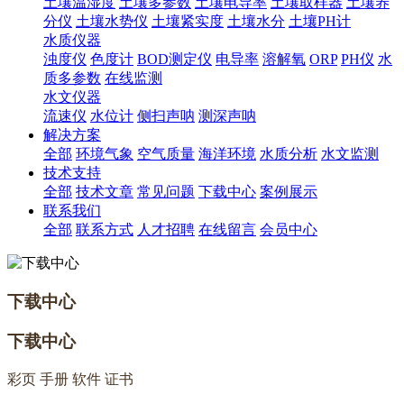
土壤温湿度
土壤多参数
土壤电导率
土壤取样器
土壤养
分仪
土壤水势仪
土壤紧实度
土壤水分
土壤PH计
水质仪器
浊度仪
色度计
BOD测定仪
电导率
溶解氧
ORP
PH仪
水
质多参数
在线监测
水文仪器
流速仪
水位计
侧扫声呐
测深声呐
解决方案
全部
环境气象
空气质量
海洋环境
水质分析
水文监测
技术支持
全部
技术文章
常见问题
下载中心
案例展示
联系我们
全部
联系方式
人才招聘
在线留言
会员中心
下载中心
下载中心
彩页 手册 软件 证书