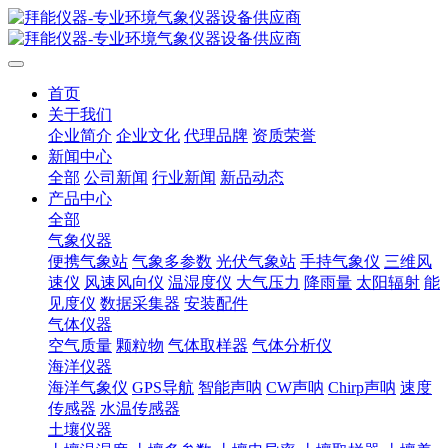
首页
关于我们
企业简介
企业文化
代理品牌
资质荣誉
新闻中心
全部
公司新闻
行业新闻
新品动态
产品中心
全部
气象仪器
便携气象站
气象多参数
光伏气象站
手持气象仪
三维风
速仪
风速风向仪
温湿度仪
大气压力
降雨量
太阳辐射
能
见度仪
数据采集器
安装配件
气体仪器
空气质量
颗粒物
气体取样器
气体分析仪
海洋仪器
海洋气象仪
GPS导航
智能声呐
CW声呐
Chirp声呐
速度
传感器
水温传感器
土壤仪器