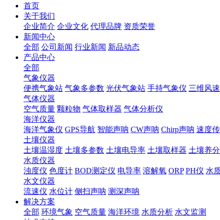
首页
关于我们
企业简介
企业文化
代理品牌
资质荣誉
新闻中心
全部
公司新闻
行业新闻
新品动态
产品中心
全部
气象仪器
便携气象站
气象多参数
光伏气象站
手持气象仪
三维风速
气体仪器
空气质量
颗粒物
气体取样器
气体分析仪
海洋仪器
海洋气象仪
GPS导航
智能声呐
CW声呐
Chirp声呐
速度传
土壤仪器
土壤温湿度
土壤多参数
土壤电导率
土壤取样器
土壤养分
水质仪器
浊度仪
色度计
BOD测定仪
电导率
溶解氧
ORP
PH仪
水
水文仪器
流速仪
水位计
侧扫声呐
测深声呐
解决方案
全部
环境气象
空气质量
海洋环境
水质分析
水文监测