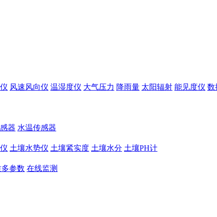
仪
风速风向仪
温湿度仪
大气压力
降雨量
太阳辐射
能见度仪
数
感器
水温传感器
仪
土壤水势仪
土壤紧实度
土壤水分
土壤PH计
质多参数
在线监测