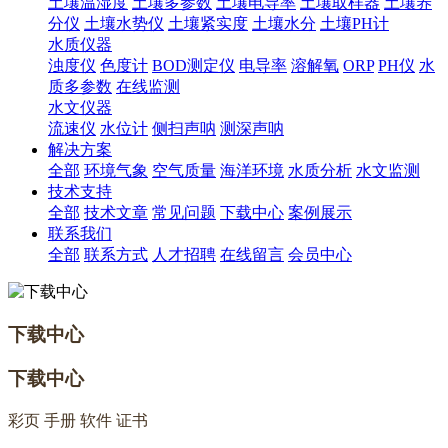
土壤温湿度
土壤多参数
土壤电导率
土壤取样器
土壤养
分仪
土壤水势仪
土壤紧实度
土壤水分
土壤PH计
水质仪器
浊度仪
色度计
BOD测定仪
电导率
溶解氧
ORP
PH仪
水
质多参数
在线监测
水文仪器
流速仪
水位计
侧扫声呐
测深声呐
解决方案
全部
环境气象
空气质量
海洋环境
水质分析
水文监测
技术支持
全部
技术文章
常见问题
下载中心
案例展示
联系我们
全部
联系方式
人才招聘
在线留言
会员中心
下载中心
下载中心
彩页 手册 软件 证书