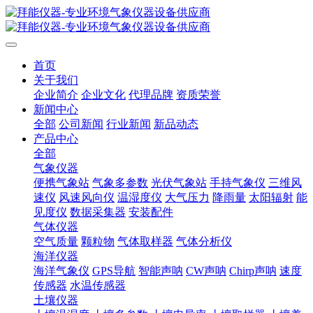
首页
关于我们
企业简介
企业文化
代理品牌
资质荣誉
新闻中心
全部
公司新闻
行业新闻
新品动态
产品中心
全部
气象仪器
便携气象站
气象多参数
光伏气象站
手持气象仪
三维风
速仪
风速风向仪
温湿度仪
大气压力
降雨量
太阳辐射
能
见度仪
数据采集器
安装配件
气体仪器
空气质量
颗粒物
气体取样器
气体分析仪
海洋仪器
海洋气象仪
GPS导航
智能声呐
CW声呐
Chirp声呐
速度
传感器
水温传感器
土壤仪器