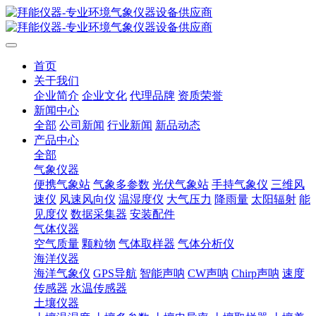
首页
关于我们
企业简介
企业文化
代理品牌
资质荣誉
新闻中心
全部
公司新闻
行业新闻
新品动态
产品中心
全部
气象仪器
便携气象站
气象多参数
光伏气象站
手持气象仪
三维风
速仪
风速风向仪
温湿度仪
大气压力
降雨量
太阳辐射
能
见度仪
数据采集器
安装配件
气体仪器
空气质量
颗粒物
气体取样器
气体分析仪
海洋仪器
海洋气象仪
GPS导航
智能声呐
CW声呐
Chirp声呐
速度
传感器
水温传感器
土壤仪器