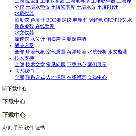
土壤温湿度
土壤多参数
土壤电导率
土壤取样器
土壤养
分仪
土壤水势仪
土壤紧实度
土壤水分
土壤PH计
水质仪器
浊度仪
色度计
BOD测定仪
电导率
溶解氧
ORP
PH仪
水
质多参数
在线监测
水文仪器
流速仪
水位计
侧扫声呐
测深声呐
解决方案
全部
环境气象
空气质量
海洋环境
水质分析
水文监测
技术支持
全部
技术文章
常见问题
下载中心
案例展示
联系我们
全部
联系方式
人才招聘
在线留言
会员中心
下载中心
下载中心
彩页 手册 软件 证书