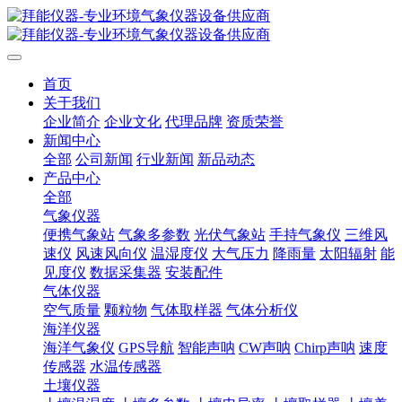
首页
关于我们
企业简介
企业文化
代理品牌
资质荣誉
新闻中心
全部
公司新闻
行业新闻
新品动态
产品中心
全部
气象仪器
便携气象站
气象多参数
光伏气象站
手持气象仪
三维风
速仪
风速风向仪
温湿度仪
大气压力
降雨量
太阳辐射
能
见度仪
数据采集器
安装配件
气体仪器
空气质量
颗粒物
气体取样器
气体分析仪
海洋仪器
海洋气象仪
GPS导航
智能声呐
CW声呐
Chirp声呐
速度
传感器
水温传感器
土壤仪器