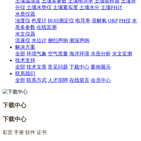
土壤温湿度
土壤多参数
土壤电导率
土壤取样器
土壤养
分仪
土壤水势仪
土壤紧实度
土壤水分
土壤PH计
水质仪器
浊度仪
色度计
BOD测定仪
电导率
溶解氧
ORP
PH仪
水
质多参数
在线监测
水文仪器
流速仪
水位计
侧扫声呐
测深声呐
解决方案
全部
环境气象
空气质量
海洋环境
水质分析
水文监测
技术支持
全部
技术文章
常见问题
下载中心
案例展示
联系我们
全部
联系方式
人才招聘
在线留言
会员中心
下载中心
下载中心
彩页 手册 软件 证书