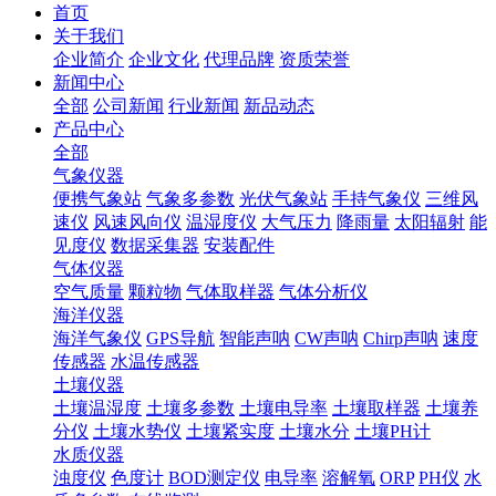
首页
关于我们
企业简介
企业文化
代理品牌
资质荣誉
新闻中心
全部
公司新闻
行业新闻
新品动态
产品中心
全部
气象仪器
便携气象站
气象多参数
光伏气象站
手持气象仪
三维风
速仪
风速风向仪
温湿度仪
大气压力
降雨量
太阳辐射
能
见度仪
数据采集器
安装配件
气体仪器
空气质量
颗粒物
气体取样器
气体分析仪
海洋仪器
海洋气象仪
GPS导航
智能声呐
CW声呐
Chirp声呐
速度
传感器
水温传感器
土壤仪器
土壤温湿度
土壤多参数
土壤电导率
土壤取样器
土壤养
分仪
土壤水势仪
土壤紧实度
土壤水分
土壤PH计
水质仪器
浊度仪
色度计
BOD测定仪
电导率
溶解氧
ORP
PH仪
水