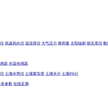
仪
风速风向仪
温湿度仪
大气压力
降雨量
太阳辐射
能见度仪
数
感器
水温传感器
仪
土壤水势仪
土壤紧实度
土壤水分
土壤PH计
质多参数
在线监测