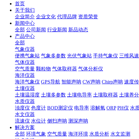
首页
关于我们
企业简介
企业文化
代理品牌
资质荣誉
新闻中心
全部
公司新闻
行业新闻
新品动态
产品中心
全部
气象仪器
便携气象站
气象多参数
光伏气象站
手持气象仪
三维风速
气体仪器
空气质量
颗粒物
气体取样器
气体分析仪
海洋仪器
海洋气象仪
GPS导航
智能声呐
CW声呐
Chirp声呐
速度传
土壤仪器
土壤温湿度
土壤多参数
土壤电导率
土壤取样器
土壤养分
水质仪器
浊度仪
色度计
BOD测定仪
电导率
溶解氧
ORP
PH仪
水
水文仪器
流速仪
水位计
侧扫声呐
测深声呐
解决方案
全部
环境气象
空气质量
海洋环境
水质分析
水文监测