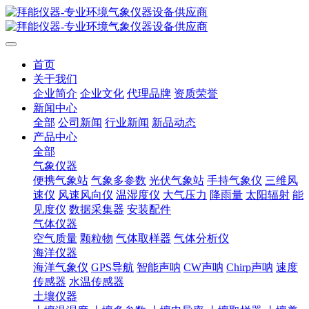
首页
关于我们
企业简介
企业文化
代理品牌
资质荣誉
新闻中心
全部
公司新闻
行业新闻
新品动态
产品中心
全部
气象仪器
便携气象站
气象多参数
光伏气象站
手持气象仪
三维风
速仪
风速风向仪
温湿度仪
大气压力
降雨量
太阳辐射
能
见度仪
数据采集器
安装配件
气体仪器
空气质量
颗粒物
气体取样器
气体分析仪
海洋仪器
海洋气象仪
GPS导航
智能声呐
CW声呐
Chirp声呐
速度
传感器
水温传感器
土壤仪器