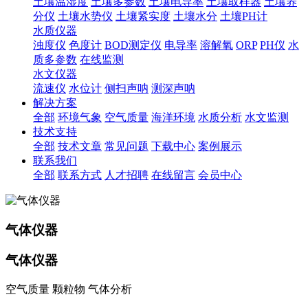
土壤温湿度
土壤多参数
土壤电导率
土壤取样器
土壤养
分仪
土壤水势仪
土壤紧实度
土壤水分
土壤PH计
水质仪器
浊度仪
色度计
BOD测定仪
电导率
溶解氧
ORP
PH仪
水
质多参数
在线监测
水文仪器
流速仪
水位计
侧扫声呐
测深声呐
解决方案
全部
环境气象
空气质量
海洋环境
水质分析
水文监测
技术支持
全部
技术文章
常见问题
下载中心
案例展示
联系我们
全部
联系方式
人才招聘
在线留言
会员中心
气体仪器
气体仪器
空气质量 颗粒物 气体分析