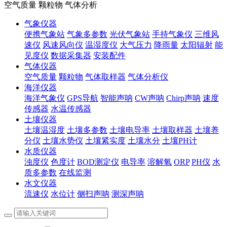
空气质量 颗粒物 气体分析
气象仪器
便携气象站
气象多参数
光伏气象站
手持气象仪
三维风
速仪
风速风向仪
温湿度仪
大气压力
降雨量
太阳辐射
能
见度仪
数据采集器
安装配件
气体仪器
空气质量
颗粒物
气体取样器
气体分析仪
海洋仪器
海洋气象仪
GPS导航
智能声呐
CW声呐
Chirp声呐
速度
传感器
水温传感器
土壤仪器
土壤温湿度
土壤多参数
土壤电导率
土壤取样器
土壤养
分仪
土壤水势仪
土壤紧实度
土壤水分
土壤PH计
水质仪器
浊度仪
色度计
BOD测定仪
电导率
溶解氧
ORP
PH仪
水
质多参数
在线监测
水文仪器
流速仪
水位计
侧扫声呐
测深声呐