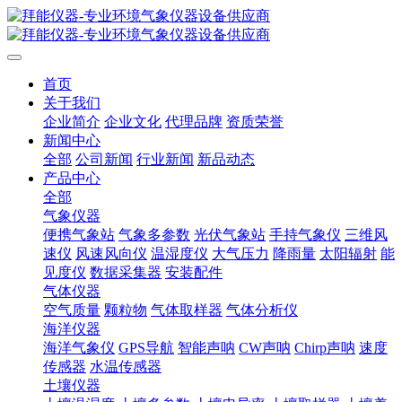
首页
关于我们
企业简介
企业文化
代理品牌
资质荣誉
新闻中心
全部
公司新闻
行业新闻
新品动态
产品中心
全部
气象仪器
便携气象站
气象多参数
光伏气象站
手持气象仪
三维风
速仪
风速风向仪
温湿度仪
大气压力
降雨量
太阳辐射
能
见度仪
数据采集器
安装配件
气体仪器
空气质量
颗粒物
气体取样器
气体分析仪
海洋仪器
海洋气象仪
GPS导航
智能声呐
CW声呐
Chirp声呐
速度
传感器
水温传感器
土壤仪器