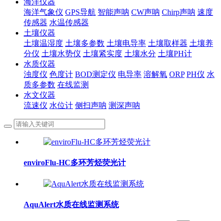
海洋仪器
海洋气象仪
GPS导航
智能声呐
CW声呐
Chirp声呐
速度
传感器
水温传感器
土壤仪器
土壤温湿度
土壤多参数
土壤电导率
土壤取样器
土壤养
分仪
土壤水势仪
土壤紧实度
土壤水分
土壤PH计
水质仪器
浊度仪
色度计
BOD测定仪
电导率
溶解氧
ORP
PH仪
水
质多参数
在线监测
水文仪器
流速仪
水位计
侧扫声呐
测深声呐
enviroFlu-HC多环芳烃荧光计
AquAlert水质在线监测系统