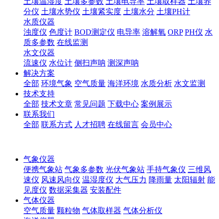
土壤温湿度
土壤多参数
土壤电导率
土壤取样器
土壤养
分仪
土壤水势仪
土壤紧实度
土壤水分
土壤PH计
水质仪器
浊度仪
色度计
BOD测定仪
电导率
溶解氧
ORP
PH仪
水
质多参数
在线监测
水文仪器
流速仪
水位计
侧扫声呐
测深声呐
解决方案
全部
环境气象
空气质量
海洋环境
水质分析
水文监测
技术支持
全部
技术文章
常见问题
下载中心
案例展示
联系我们
全部
联系方式
人才招聘
在线留言
会员中心
气象仪器
便携气象站
气象多参数
光伏气象站
手持气象仪
三维风
速仪
风速风向仪
温湿度仪
大气压力
降雨量
太阳辐射
能
见度仪
数据采集器
安装配件
气体仪器
空气质量
颗粒物
气体取样器
气体分析仪