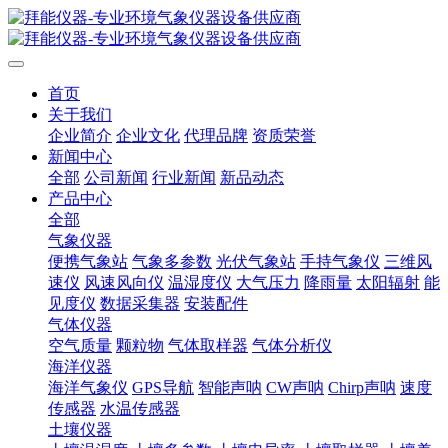
首页
关于我们
企业简介
企业文化
代理品牌
资质荣誉
新闻中心
全部
公司新闻
行业新闻
新品动态
产品中心
全部
气象仪器
便携气象站
气象多参数
光伏气象站
手持气象仪
三维风
速仪
风速风向仪
温湿度仪
大气压力
降雨量
太阳辐射
能
见度仪
数据采集器
安装配件
气体仪器
空气质量
颗粒物
气体取样器
气体分析仪
海洋仪器
海洋气象仪
GPS导航
智能声呐
CW声呐
Chirp声呐
速度
传感器
水温传感器
土壤仪器