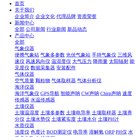
首页
关于我们
企业简介
企业文化
代理品牌
资质荣誉
新闻中心
全部
公司新闻
行业新闻
新品动态
产品中心
全部
气象仪器
便携气象站
气象多参数
光伏气象站
手持气象仪
三维风
速仪
风速风向仪
温湿度仪
大气压力
降雨量
太阳辐射
能
见度仪
数据采集器
安装配件
气体仪器
空气质量
颗粒物
气体取样器
气体分析仪
海洋仪器
海洋气象仪
GPS导航
智能声呐
CW声呐
Chirp声呐
速度
传感器
水温传感器
土壤仪器
土壤温湿度
土壤多参数
土壤电导率
土壤取样器
土壤养
分仪
土壤水势仪
土壤紧实度
土壤水分
土壤PH计
水质仪器
浊度仪
色度计
BOD测定仪
电导率
溶解氧
ORP
PH仪
水