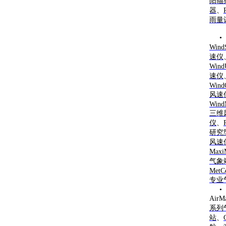
阳辐
器
、
雨量
• G
Wind
速仪
Wind
速仪
Wind
风速
Wind
三维
仪
、
研究
风速
Max
气象
MetC
专业
•
AirM
系列
站
、