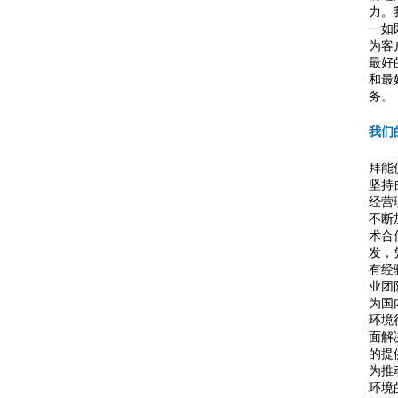
力。
一如
为客
最好
和最
务。
我们
拜能
坚持
经营
不断
术合
发，
有经
业团
为国
环境
面解
的提
为推
环境