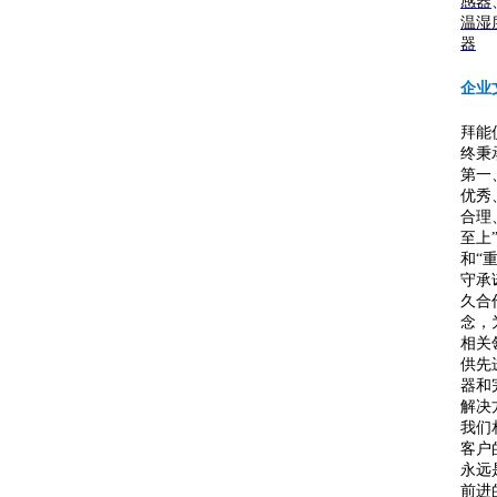
感器
温湿
器
企业
拜能
终秉
第一
优秀
合理
至上
和“
守承
久合
念，
相关
供先
器和
解决
我们
客户
永远
前进