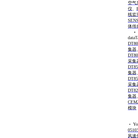
空气
仪
、
线监
SEN
体传
•
data
DT8
集器
DT8
采集
DT8
集器
DT8
采集
DT8
集器
CEM
模块
•
Y
051
风速