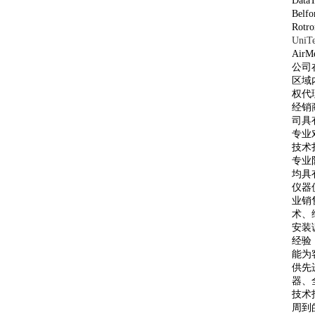
Data
Belf
Rotr
UniT
AirM
公司
区域
权代
经销
司具
专业
技术
专业
均具
仪器
业销
术、
安装
经验
能为
供先
器、
技术
周到