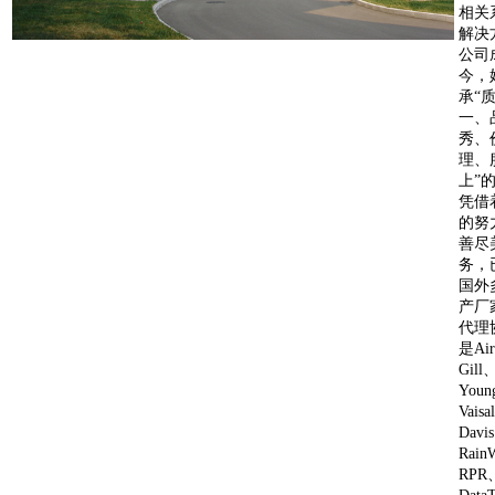
相关
解决
公司
今，
承“
一、
秀、
理、
上”
凭借
的努
善尽
务，
国外
产厂
代理
是Ai
Gill
You
Vais
Dav
Rain
RPR