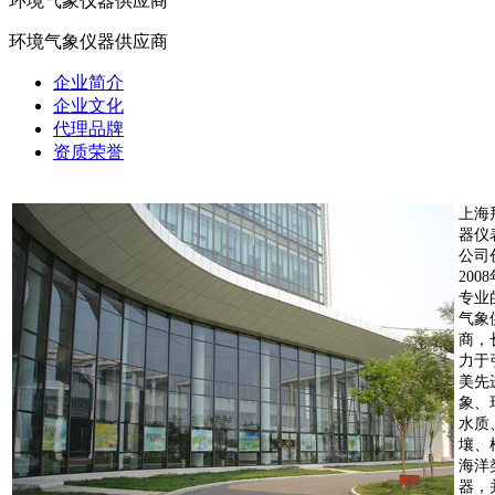
环境气象仪器供应商
环境气象仪器供应商
企业简介
企业文化
代理品牌
资质荣誉
上海
器仪
公司
200
专业
气象
商，
力于
美先
象、
水质
壤、
海洋
器，