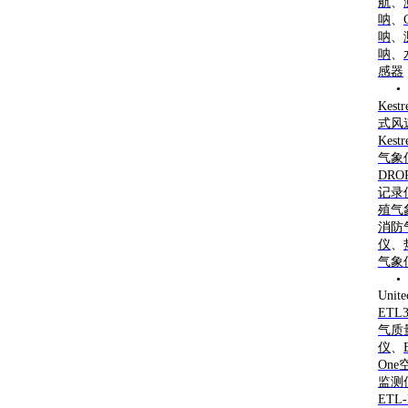
航
、
呐
、
呐
、
呐
、
感器
• 
Kest
式风
Kest
气象
DR
记录
殖气
消防
仪
、
气象
•
Unit
ETL
气质
仪
、
On
监测
ETL