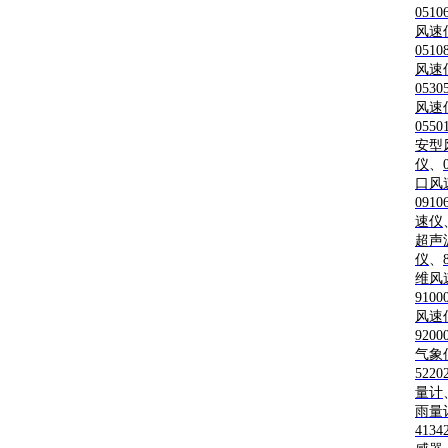
051
风速
051
风速
053
风速
055
安型
仪
、
口风
091
速仪
超声
仪
、
维风
910
风速
920
气象
522
量计
雨量
413