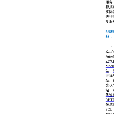
服务
根据
实际
进行
制服
品牌
品：
•
Rain
Agr
业气
Mod
站
、
无线
站
、
光伏
站
、
风速
RH
传感
SOL