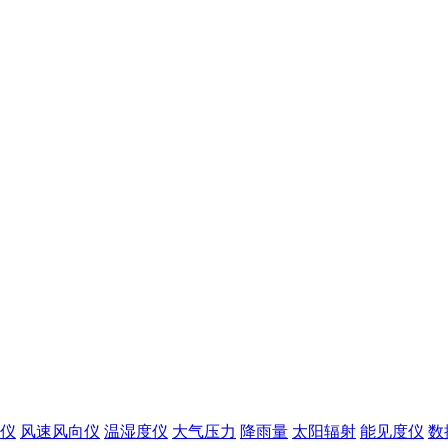
仪
风速风向仪
温湿度仪
大气压力
降雨量
太阳辐射
能见度仪
数