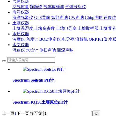
气体仪器
空气质量
颗粒物
气体取样器
气体分析仪
海洋仪器
海洋气象仪
GPS导航
智能声呐
CW声呐
Chirp声呐
速度传
土壤仪器
土壤温湿度
土壤多参数
土壤电导率
土壤取样器
土壤养分
水质仪器
浊度仪
色度计
BOD测定仪
电导率
溶解氧
ORP
PH仪
水
水文仪器
流速仪
水位计
侧扫声呐
测深声呐
Spectrum Soilstik PH计
Spectrum IQ150土壤原位pH计
上一页
1
下一页
转至第