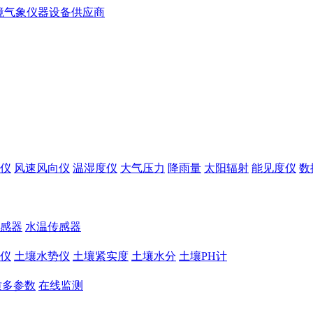
仪
风速风向仪
温湿度仪
大气压力
降雨量
太阳辐射
能见度仪
数
感器
水温传感器
仪
土壤水势仪
土壤紧实度
土壤水分
土壤PH计
质多参数
在线监测