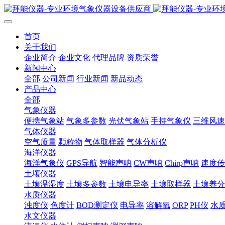
首页
关于我们
企业简介
企业文化
代理品牌
资质荣誉
新闻中心
全部
公司新闻
行业新闻
新品动态
产品中心
全部
气象仪器
便携气象站
气象多参数
光伏气象站
手持气象仪
三维风速
气体仪器
空气质量
颗粒物
气体取样器
气体分析仪
海洋仪器
海洋气象仪
GPS导航
智能声呐
CW声呐
Chirp声呐
速度传
土壤仪器
土壤温湿度
土壤多参数
土壤电导率
土壤取样器
土壤养分
水质仪器
浊度仪
色度计
BOD测定仪
电导率
溶解氧
ORP
PH仪
水
水文仪器