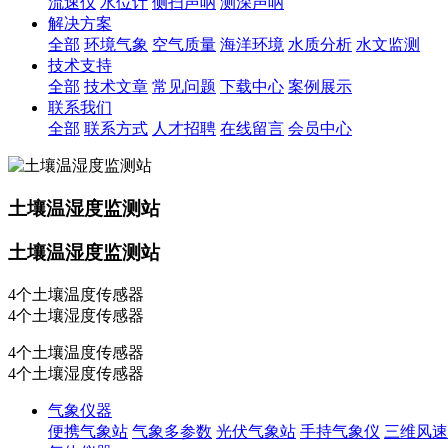
流速仪
水位计
侧扫声呐
测深声呐
解决方案
全部
环境气象
空气质量
海洋环境
水质分析
水文监测
技术支持
全部
技术文章
常见问题
下载中心
案例展示
联系我们
全部
联系方式
人才招聘
在线留言
会员中心
土壤温湿度监测站
土壤温湿度监测站
4个土壤温度传感器
4个土壤湿度传感器
4个土壤温度传感器
4个土壤湿度传感器
气象仪器
便携气象站
气象多参数
光伏气象站
手持气象仪
三维风速